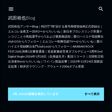
スキップしてメイン コンテンツに移動
武田裕也Blog
武田裕也アンサーBlog｜特許庁"翔"冠する屋号商標登録®︎正式登録㊗️｜
エルコレ金夜叉〜ZERO〜から𝕏いいね｜新日本プロレスリング所属テ
ンコジこと小島聡選手から𝕏および最新曲認知｜愛のハイエナ収録舞台
club GOから𝕏フォロー｜エルコレ〜歌舞伎超TV〜から𝕏いいね｜愛の
ハイエナ収録舞台名門club Leoから𝕏フォロー｜ARABAKI ROCK
FEST.26出演権1次審査通過｜音楽家兼経営者ダブルデビュー2周年2nd
Digital Single 2026年1月28日（自身誕生月）配信リリース｜日韓歌王戦
出演者Shinから𝕏いいね｜ワイバン凱旋反響｜2023年11月24日 国家認
定起業｜軽井沢ラヴソング・アウォード2006ダブル受賞
9月, 2022の投稿を表示しています
すべて表示
投
稿