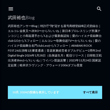
スキップしてメイン コンテンツに移動
武田裕也Blog
武田裕也アンサーBlog｜特許庁"翔"冠する屋号商標登録®︎正式登録㊗️｜
エルコレ金夜叉〜ZERO〜から𝕏いいね｜新日本プロレスリング所属テ
ンコジこと小島聡選手から𝕏および最新曲認知｜愛のハイエナ収録舞台
club GOから𝕏フォロー｜エルコレ〜歌舞伎超TV〜から𝕏いいね｜愛の
ハイエナ収録舞台名門club Leoから𝕏フォロー｜ARABAKI ROCK
FEST.26出演権1次審査通過｜音楽家兼経営者ダブルデビュー2周年2nd
Digital Single 2026年1月28日（自身誕生月）配信リリース｜日韓歌王戦
出演者Shinから𝕏いいね｜ワイバン凱旋反響｜2023年11月24日 国家認
定起業｜軽井沢ラヴソング・アウォード2006ダブル受賞
10月, 2024の投稿を表示しています
すべて表示
投
稿