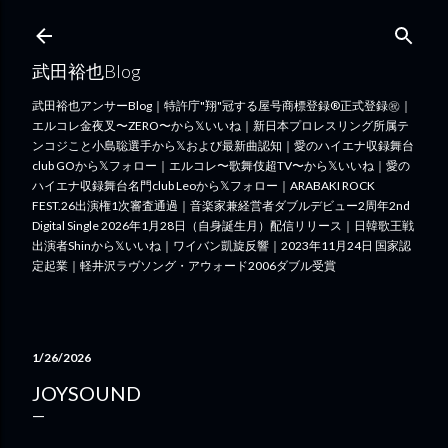
スキップしてメイン コンテンツに移動
武田裕也Blog
武田裕也アンサーBlog｜特許庁"翔"冠する屋号商標登録®︎正式登録㊗️｜
エルコレ金夜叉〜ZERO〜から𝕏いいね｜新日本プロレスリング所属テ
ンコジこと小島聡選手から𝕏および最新曲認知｜愛のハイエナ収録舞台
club GOから𝕏フォロー｜エルコレ〜歌舞伎超TV〜から𝕏いいね｜愛の
ハイエナ収録舞台名門club Leoから𝕏フォロー｜ARABAKI ROCK
FEST.26出演権1次審査通過｜音楽家兼経営者ダブルデビュー2周年2nd
Digital Single 2026年1月28日（自身誕生月）配信リリース｜日韓歌王戦
出演者Shinから𝕏いいね｜ワイバン凱旋反響｜2023年11月24日 国家認
定起業｜軽井沢ラヴソング・アウォード2006ダブル受賞
1/26/2026
JOYSOUND